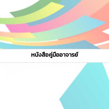
หนังสือคู่มืออาจารย์