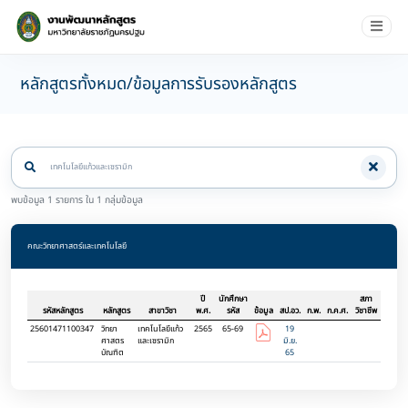
หลักสูตรทั้งหมด/ข้อมูลการรับรองหลักสูตร
พบข้อมูล 1 รายการ ใน 1 กลุ่มข้อมูล
คณะวิทยาศาสตร์และเทคโนโลยี
ปี
นักศึกษา
สภา
รหัสหลักสูตร
หลักสูตร
สาขาวิชา
พ.ศ.
รหัส
ข้อมูล
สป.อว.
ก.พ.
ก.ค.ศ.
วิชาชีพ
25601471100347
วิทยา
เทคโนโลยีแก้ว
2565
65-69
19
ศาสตร
และเซรามิก
มิ.ย.
บัณฑิต
65