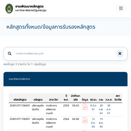
หลักสูตรทั้งหมด/ข้อมูลการรับรองหลักสูตร
พบข้อมูล 3 รายการ ใน 1 กลุ่มข้อมูล
คณะวิทยาการจัดการ
ปี
นักศึกษา
สภา
รหัสหลักสูตร
หลักสูตร
สาขาวิชา
พ.ศ.
รหัส
ข้อมูล
สป.อว.
ก.พ.
ก.ค.ศ.
วิชาชีพ
25491471106691
บริหารธุรกิจ
การจัดการ
2559
59-63
8 มี.ค
28
30
บัณฑิต
ทรัพยากร
61
ก.พ.
ต.ค.
มนุษย์
62
61
25491471106691
บริหารธุรกิจ
การจัดการ
2564
64-68
12
19
บัณฑิต
ทรัพยากร
มี.ค.
พ.ค.
มนุษย์
64
64