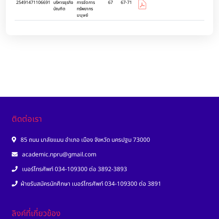
25491471106691
บริหารธุรกิจ
การจัดการ
67
67-71
บัณฑิต
ทรัพยากร
มนุษย์
ติดต่อเรา
85 ถนน มาลัยแมน อำเภอ เมือง จังหวัด นครปฐม 73000
academic.npru@gmail.com
เบอร์โทรศัพท์ 034-109300 ต่อ 3892-3893
ฝ่ายรับสมัครนักศึกษา เบอร์โทรศัพท์ 034-109300 ต่อ 3891
ลิงค์ที่เกี่ยวข้อง