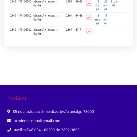
25491471106702
บริหารธุรกิจ
การตลาด
2559
59-63
13
29
5 เม.ย
บัณฑิต
มิ.ย.
พ.ค.
62
61
62
25491471106702
บริหารธุรกิจ
การตลาด
2564
64-68
15
13
บัณฑิต
เม.ย
พ.ค.
64
64
25491471106702
บริหารธุรกิจ
การตลาด
2567
67-71
บัณฑิต
ติดต่อเรา
85 ถนน มาลัยแมน อำเภอ เมือง จังหวัด นครปฐม 73000
academic.npru@gmail.com
เบอร์โทรศัพท์ 034-109300 ต่อ 3892-3893