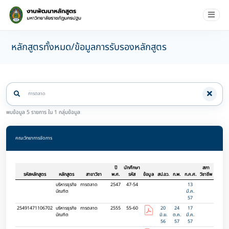
หลักสูตรทั้งหมด/ข้อมูลการรับรองหลักสูตร
พบข้อมูล 5 รายการ ใน 1 กลุ่มข้อมูล
คณะวิทยาการจัดการ
ปี
นักศึกษา
สภา
รหัสหลักสูตร
หลักสูตร
สาขาวิชา
พ.ศ.
รหัส
ข้อมูล
สป.อว.
ก.พ.
ก.ค.ศ.
วิชาชีพ
บริหารธุรกิจ
การตลาด
2547
47-54
13
บัณฑิต
มี.ค.
57
25491471106702
บริหารธุรกิจ
การตลาด
2555
55-60
20
24
17
บัณฑิต
มิ.ย.
ต.ค.
มี.ค.
56
57
57