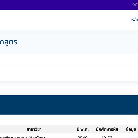
สำนั
หลั
ักสูตร
สาขาวิชา
ปี พ.ศ.
นักศึกษารหัส
ข้อมูล