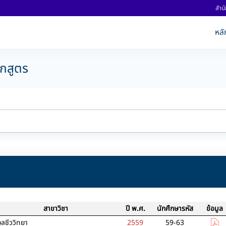
สำนั
หลั
ักสูตร
สาขาวิชา
ปี พ.ศ.
นักศึกษารหัส
ข้อมูล
ุลชีววิทยา
2559
59-63