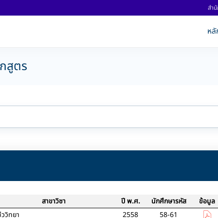
สำนั
หลั
ักสูตร
สาขาวิชา
ปี พ.ศ.
นักศึกษารหัส
ข้อมูล
ชีววิทยา
2558
58-61