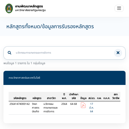
หลักสูตรทั้งหมด/ข้อมูลการรับรองหลักสูตร
พบข้อมูล 1 รายการ ใน 1 กลุ่มข้อมูล
คณะวิทยาศาสตร์และเทคโนโลยี
ปี
นักศึกษา
สภา
รหัสหลักสูตร
หลักสูตร
สาขาวิชา
พ.ศ.
รหัส
ข้อมูล
สป.อว.
ก.พ.
ก.ค.ศ.
วิชาชีพ
25641474000142
วิทยา
นวัตกรรม
2564
64-68
17
ศาสตร
การเกษตรและ
มี.ค.
บัณฑิต
การจัดการ
64