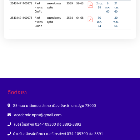
25431471100978
ศิลป
ภาษาอังกฤษ
2559
59-63
2 ก.ย.
6
21
ศาสตร
ธุรกิจ
59
ก.พ.
ก.พ.
บัณฑิต
60
60
25431471100978
ศิลป
ภาษาอังกฤษ
2564
64-68
30
30
ศาสตร
ธุรกิจ
พ.ค.
พ.ค.
บัณฑิต
64
64
ติดต่อเรา
85 ถนน มาลัยแมน อำเภอ เมือง จังหวัด นครปฐม 73000
academic.npru@gmail.com
เบอร์โทรศัพท์ 034-109300 ต่อ 3892-3893
ฝ่ายรับสมัครนักศึกษา เบอร์โทรศัพท์ 034-109300 ต่อ 3891