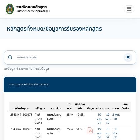
หลักสูตรทั้งหมด/ข้อมูลการรับรองหลักสูตร
พบข้อมูล 4 รายการ ใน 1 กลุ่มข้อมูล
คณะมนุษยศาสตร์และสังคมศาสตร์
ปี
นักศึกษา
สภา
รหัสหลักสูตร
หลักสูตร
สาขาวิชา
พ.ศ.
รหัส
ข้อมูล
สป.อว.
ก.พ.
ก.ค.ศ.
วิชาชีพ
25431471100978
ศิลป
ภาษาอังกฤษ
2549
49-53
10
29
3 พ.ค.
ศาสตร
ธุรกิจ
มี.ค.
มี.ค.
56
บัณฑิต
51
55
25431471100978
ศิลป
ภาษาอังกฤษ
2554
54-58
19
15
17
ศาสตร
ธุรกิจ
ก.พ.
พ.ค.
มี.ค.
บัณฑิต
56
57
57