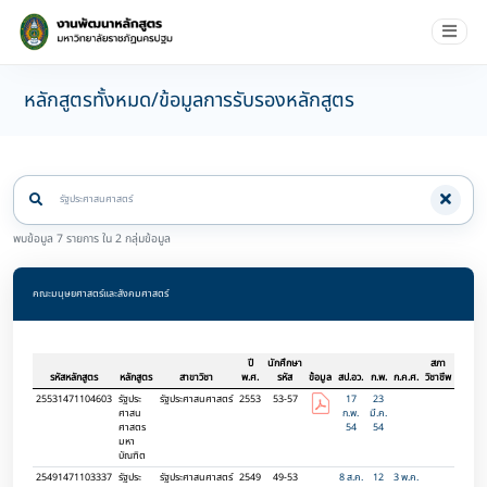
หลักสูตรทั้งหมด/ข้อมูลการรับรองหลักสูตร
พบข้อมูล 7 รายการ ใน 2 กลุ่มข้อมูล
คณะมนุษยศาสตร์และสังคมศาสตร์
ปี
นักศึกษา
สภา
รหัสหลักสูตร
หลักสูตร
สาขาวิชา
พ.ศ.
รหัส
ข้อมูล
สป.อว.
ก.พ.
ก.ค.ศ.
วิชาชีพ
25531471104603
รัฐประ
รัฐประศาสนศาสตร์
2553
53-57
17
23
ศาสน
ก.พ.
มี.ค.
ศาสตร
54
54
มหา
บัณฑิต
25491471103337
รัฐประ
รัฐประศาสนศาสตร์
2549
49-53
8 ส.ค.
12
3 พ.ค.