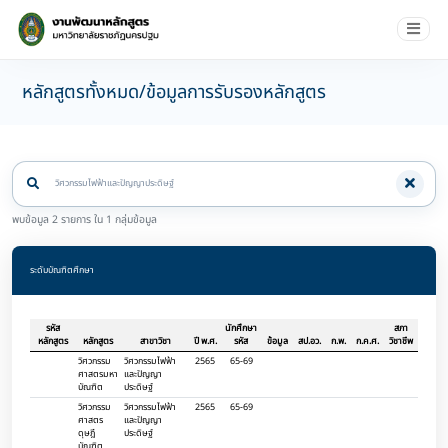
หลักสูตรทั้งหมด/ข้อมูลการรับรองหลักสูตร
พบข้อมูล 2 รายการ ใน 1 กลุ่มข้อมูล
ระดับบัณฑิตศึกษา
รหัส
นักศึกษา
สภา
หลักสูตร
หลักสูตร
สาขาวิชา
ปี พ.ศ.
รหัส
ข้อมูล
สป.อว.
ก.พ.
ก.ค.ศ.
วิชาชีพ
วิศวกรรม
วิศวกรรมไฟฟ้า
2565
65-69
ศาสตรมหา
และปัญญา
บัณฑิต
ประดิษฐ์
วิศวกรรม
วิศวกรรมไฟฟ้า
2565
65-69
ศาสตร
และปัญญา
ดุษฎี
ประดิษฐ์
บัณฑิต