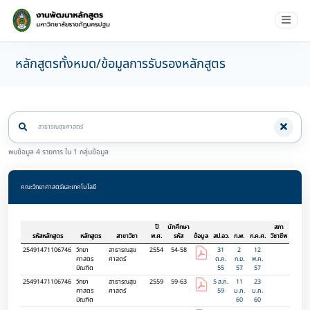
หลักสูตรทั้งหมด/ข้อมูลการรับรองหลักสูตร
พบข้อมูล 4 รายการ ใน 1 กลุ่มข้อมูล
คณะวิทยาศาสตร์และเทคโนโลยี
ปี
นักศึกษา
สภา
รหัสหลักสูตร
หลักสูตร
สาขาวิชา
พ.ศ.
รหัส
ข้อมูล
สป.อว.
ก.พ.
ก.ค.ศ.
วิชาชีพ
25491471106746
วิทยา
สาธารณสุข
2554
54-58
31
2
12
ศาสตร
ศาสตร์
ต.ค.
ก.ย.
พ.ค.
บัณฑิต
55
57
57
25491471106746
วิทยา
สาธารณสุข
2559
59-63
5 ส.ค.
11
23
ศาสตร
ศาสตร์
59
ม.ค.
ม.ค.
บัณฑิต
60
60