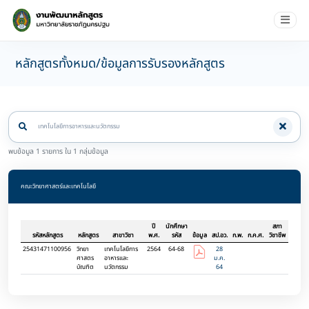
หลักสูตรทั้งหมด/ข้อมูลการรับรองหลักสูตร
พบข้อมูล 1 รายการ ใน 1 กลุ่มข้อมูล
คณะวิทยาศาสตร์และเทคโนโลยี
ปี
นักศึกษา
สภา
รหัสหลักสูตร
หลักสูตร
สาขาวิชา
พ.ศ.
รหัส
ข้อมูล
สป.อว.
ก.พ.
ก.ค.ศ.
วิชาชีพ
25431471100956
วิทยา
เทคโนโลยีการ
2564
64-68
28
ศาสตร
อาหารและ
ม.ค.
บัณฑิต
นวัตกรรม
64